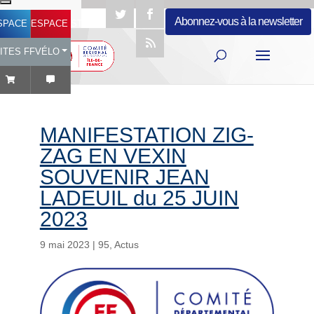
Abonnez-vous à la newsletter
SPACE LICENCIÉ
ESPACE STRUCTURES
ITES FFVÉLO
MANIFESTATION ZIG-
ZAG EN VEXIN
SOUVENIR JEAN
LADEUIL du 25 JUIN
2023
9 mai 2023
|
95
,
Actus