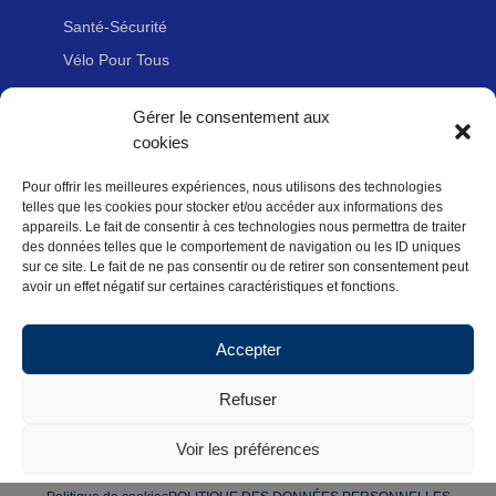
Santé-Sécurité
Vélo Pour Tous
Gérer le consentement aux
LIENS UTILES
cookies
Contacter le COREG Île de France
Pour offrir les meilleures expériences, nous utilisons des technologies
Adhérer à la Fédération Française de Cyclotourisme
telles que les cookies pour stocker et/ou accéder aux informations des
appareils. Le fait de consentir à ces technologies nous permettra de traiter
Newsletter de la Fédération Française de
des données telles que le comportement de navigation ou les ID uniques
Cyclotourisme
sur ce site. Le fait de ne pas consentir ou de retirer son consentement peut
avoir un effet négatif sur certaines caractéristiques et fonctions.
Mentions légales
Politique des données personnelles
Accepter
Politique de cookies (UE)
Refuser
Voir les préférences
© 2020 | Fédération française de cyclotourisme