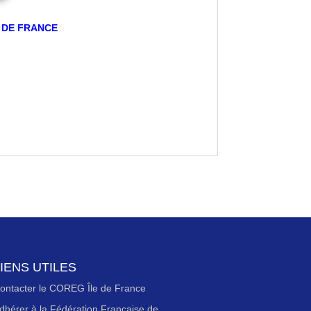
E DE FRANCE
IENS UTILES
ontacter le COREG Île de France
dhérer à la Fédération Française de