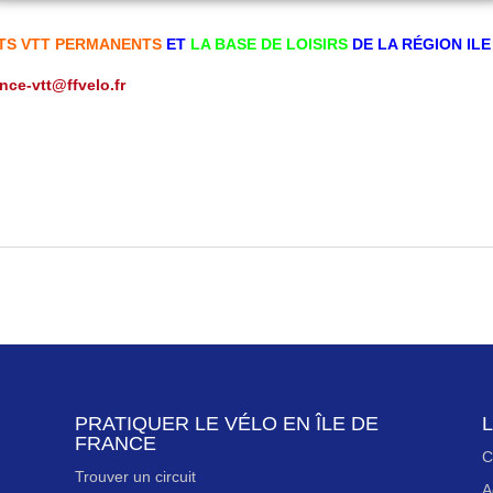
ITS VTT PERMANENTS
ET
LA BASE DE LOISIRS
DE LA RÉGION IL
ance-vtt@ffvelo.fr
PRATIQUER LE VÉLO EN ÎLE DE
L
FRANCE
C
Trouver un circuit
A