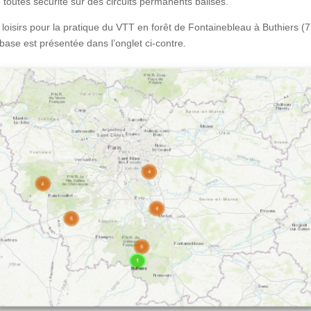
n toutes sécurité sur des circuits permanents balisés.
loisirs pour la pratique du VTT en forêt de Fontainebleau à Buthiers (77
base est présentée dans l’onglet ci-contre.