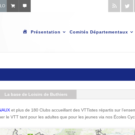
ÉLO
A
Présentation
Comités Départementaux
c
c
u
e
i
l
La base de Loisirs de Buthiers
NAUX
et plus de 180 Clubs accueillant des VTTistes répartis sur l’ensem
uer le VTT tant pour les adultes que pour les jeunes via nos Écoles Cyc