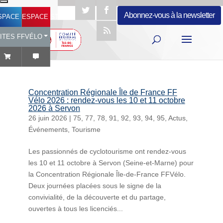
Abonnez-vous à la newsletter
SPACE LICENCIÉ
ESPACE STRUCTURES
ITES FFVÉLO
Concentration Régionale Île de France FF
Vélo 2026 : rendez-vous les 10 et 11 octobre
2026 à Servon
26 juin 2026
|
75
,
77
,
78
,
91
,
92
,
93
,
94
,
95
,
Actus
,
Événements
,
Tourisme
Les passionnés de cyclotourisme ont rendez-vous
les 10 et 11 octobre à Servon (Seine-et-Marne) pour
la Concentration Régionale Île-de-France FFVélo.
Deux journées placées sous le signe de la
convivialité, de la découverte et du partage,
ouvertes à tous les licenciés...