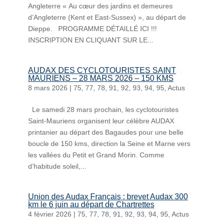
Angleterre « Au cœur des jardins et demeures
d’Angleterre (Kent et East-Sussex) », au départ de
Dieppe. PROGRAMME DÉTAILLÉ ICI !!!
INSCRIPTION EN CLIQUANT SUR LE...
AUDAX DES CYCLOTOURISTES SAINT
MAURIENS – 28 MARS 2026 – 150 KMS
8 mars 2026
|
75
,
77
,
78
,
91
,
92
,
93
,
94
,
95
,
Actus
Le samedi 28 mars prochain, les cyclotouristes
Saint-Mauriens organisent leur célèbre AUDAX
printanier au départ des Bagaudes pour une belle
boucle de 150 kms, direction la Seine et Marne vers
les vallées du Petit et Grand Morin. Comme
d’habitude soleil,...
Union des Audax Français : brevet Audax 300
km le 6 juin au départ de Chartrettes
4 février 2026
|
75
,
77
,
78
,
91
,
92
,
93
,
94
,
95
,
Actus