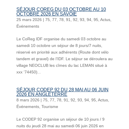
SÉJOUR COREG DU 03 OCTOBRE AU 10
OCTOBRE 2026 EN SAVOIE
25 mars 2026
|
75
,
77
,
78
,
91
,
92
,
93
,
94
,
95
,
Actus
,
Événements
Le CoReg IDF organise du samedi 03 octobre au
samedi 10 octobre un séjour de 8 jours/7 nuits,
réservé en priorité aux adhérents (Route dont vélo
tandem et gravel) de l’IDF. Le séjour se déroulera au
village NEOCLUB les cîmes du lac LEMAN situé à
xxx ‘74450)...
SÉJOUR CODEP 92 DU 28 MAI AU 06 JUIN
2026 EN ANGLETERRE
8 mars 2026
|
75
,
77
,
78
,
91
,
92
,
93
,
94
,
95
,
Actus
,
Événements
,
Tourisme
Le CODEP 92 organise un séjour de 10 jours / 9
nuits du jeudi 28 mai au samedi 06 juin 2026 en