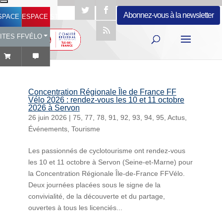
Abonnez-vous à la newsletter
SPACE LICENCIÉ
ESPACE STRUCTURES
ITES FFVÉLO
Concentration Régionale Île de France FF
Vélo 2026 : rendez-vous les 10 et 11 octobre
2026 à Servon
26 juin 2026
|
75
,
77
,
78
,
91
,
92
,
93
,
94
,
95
,
Actus
,
Événements
,
Tourisme
Les passionnés de cyclotourisme ont rendez-vous
les 10 et 11 octobre à Servon (Seine-et-Marne) pour
la Concentration Régionale Île-de-France FFVélo.
Deux journées placées sous le signe de la
convivialité, de la découverte et du partage,
ouvertes à tous les licenciés...