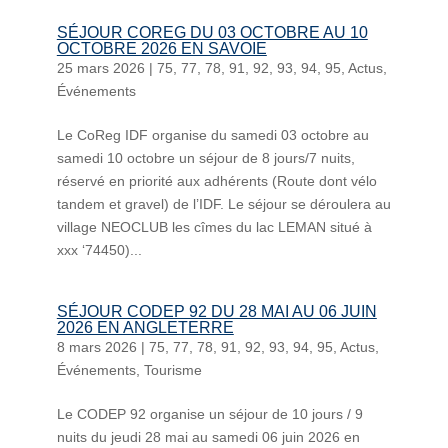
SÉJOUR COREG DU 03 OCTOBRE AU 10
OCTOBRE 2026 EN SAVOIE
25 mars 2026
|
75
,
77
,
78
,
91
,
92
,
93
,
94
,
95
,
Actus
,
Événements
Le CoReg IDF organise du samedi 03 octobre au
samedi 10 octobre un séjour de 8 jours/7 nuits,
réservé en priorité aux adhérents (Route dont vélo
tandem et gravel) de l’IDF. Le séjour se déroulera au
village NEOCLUB les cîmes du lac LEMAN situé à
xxx ‘74450)...
SÉJOUR CODEP 92 DU 28 MAI AU 06 JUIN
2026 EN ANGLETERRE
8 mars 2026
|
75
,
77
,
78
,
91
,
92
,
93
,
94
,
95
,
Actus
,
Événements
,
Tourisme
Le CODEP 92 organise un séjour de 10 jours / 9
nuits du jeudi 28 mai au samedi 06 juin 2026 en