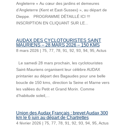
Angleterre « Au cœur des jardins et demeures
d’Angleterre (Kent et East-Sussex) », au départ de
Dieppe. PROGRAMME DÉTAILLÉ ICI !!!
INSCRIPTION EN CLIQUANT SUR LE...
AUDAX DES CYCLOTOURISTES SAINT
MAURIENS – 28 MARS 2026 – 150 KMS
8 mars 2026
|
75
,
77
,
78
,
91
,
92
,
93
,
94
,
95
,
Actus
Le samedi 28 mars prochain, les cyclotouristes
Saint-Mauriens organisent leur célèbre AUDAX
printanier au départ des Bagaudes pour une belle
boucle de 150 kms, direction la Seine et Marne vers
les vallées du Petit et Grand Morin. Comme
d’habitude soleil,...
Union des Audax Français : brevet Audax 300
km le 6 juin au départ de Chartrettes
4 février 2026
|
75
,
77
,
78
,
91
,
92
,
93
,
94
,
95
,
Actus