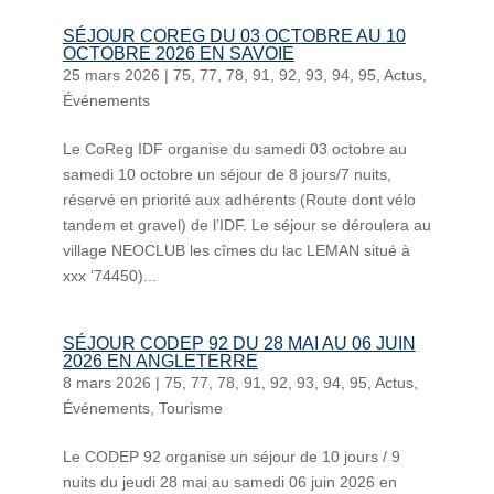
SÉJOUR COREG DU 03 OCTOBRE AU 10
OCTOBRE 2026 EN SAVOIE
25 mars 2026
|
75
,
77
,
78
,
91
,
92
,
93
,
94
,
95
,
Actus
,
Événements
Le CoReg IDF organise du samedi 03 octobre au
samedi 10 octobre un séjour de 8 jours/7 nuits,
réservé en priorité aux adhérents (Route dont vélo
tandem et gravel) de l’IDF. Le séjour se déroulera au
village NEOCLUB les cîmes du lac LEMAN situé à
xxx ‘74450)...
SÉJOUR CODEP 92 DU 28 MAI AU 06 JUIN
2026 EN ANGLETERRE
8 mars 2026
|
75
,
77
,
78
,
91
,
92
,
93
,
94
,
95
,
Actus
,
Événements
,
Tourisme
Le CODEP 92 organise un séjour de 10 jours / 9
nuits du jeudi 28 mai au samedi 06 juin 2026 en