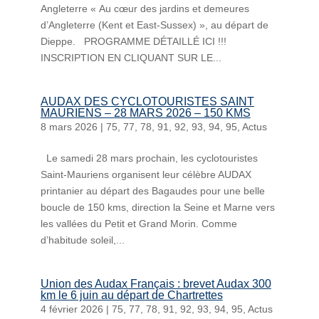
Angleterre « Au cœur des jardins et demeures
d’Angleterre (Kent et East-Sussex) », au départ de
Dieppe. PROGRAMME DÉTAILLÉ ICI !!!
INSCRIPTION EN CLIQUANT SUR LE...
AUDAX DES CYCLOTOURISTES SAINT
MAURIENS – 28 MARS 2026 – 150 KMS
8 mars 2026
|
75
,
77
,
78
,
91
,
92
,
93
,
94
,
95
,
Actus
Le samedi 28 mars prochain, les cyclotouristes
Saint-Mauriens organisent leur célèbre AUDAX
printanier au départ des Bagaudes pour une belle
boucle de 150 kms, direction la Seine et Marne vers
les vallées du Petit et Grand Morin. Comme
d’habitude soleil,...
Union des Audax Français : brevet Audax 300
km le 6 juin au départ de Chartrettes
4 février 2026
|
75
,
77
,
78
,
91
,
92
,
93
,
94
,
95
,
Actus