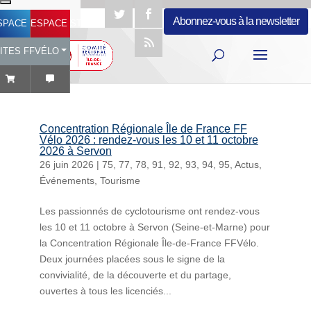
Abonnez-vous à la newsletter
SPACE LICENCIÉ
ESPACE STRUCTURES
ITES FFVÉLO
Concentration Régionale Île de France FF
Vélo 2026 : rendez-vous les 10 et 11 octobre
2026 à Servon
26 juin 2026
|
75
,
77
,
78
,
91
,
92
,
93
,
94
,
95
,
Actus
,
Événements
,
Tourisme
Les passionnés de cyclotourisme ont rendez-vous
les 10 et 11 octobre à Servon (Seine-et-Marne) pour
la Concentration Régionale Île-de-France FFVélo.
Deux journées placées sous le signe de la
convivialité, de la découverte et du partage,
ouvertes à tous les licenciés...